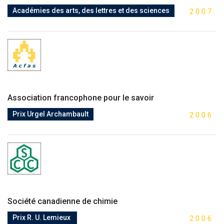
Académies des arts, des lettres et des sciences
2
0
0
7
Association francophone pour le savoir
Prix Urgel Archambault
2
0
0
6
Société canadienne de chimie
Prix R. U. Lemieux
2
0
0
6