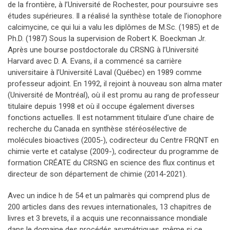
de la frontière, à l’Université de Rochester, pour poursuivre ses
études supérieures. Il a réalisé la synthèse totale de l’ionophore
calcimycine, ce qui lui a valu les diplômes de M.Sc. (1985) et de
Ph.D. (1987) Sous la supervision de Robert K. Boeckman Jr.
Après une bourse postdoctorale du CRSNG à l’Université
Harvard avec D. A. Evans, il a commencé sa carrière
universitaire à l’Université Laval (Québec) en 1989 comme
professeur adjoint. En 1992, il rejoint à nouveau son alma mater
(Université de Montréal), où il est promu au rang de professeur
titulaire depuis 1998 et où il occupe également diverses
fonctions actuelles. Il est notamment titulaire d’une chaire de
recherche du Canada en synthèse stéréosélective de
molécules bioactives (2005-), codirecteur du Centre FRQNT en
chimie verte et catalyse (2009-), codirecteur du programme de
formation CRÉATE du CRSNG en science des flux continus et
directeur de son département de chimie (2014-2021).
Avec un indice h de 54 et un palmarès qui comprend plus de
200 articles dans des revues internationales, 13 chapitres de
livres et 3 brevets, il a acquis une reconnaissance mondiale
dans le domaine des procédés asymétriques, même si ce