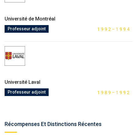
Université de Montréal
Professeur adjoint
1
9
9
2
–
1
9
9
4
Université Laval
Professeur adjoint
1
9
8
9
–
1
9
9
2
Récompenses Et Distinctions Récentes