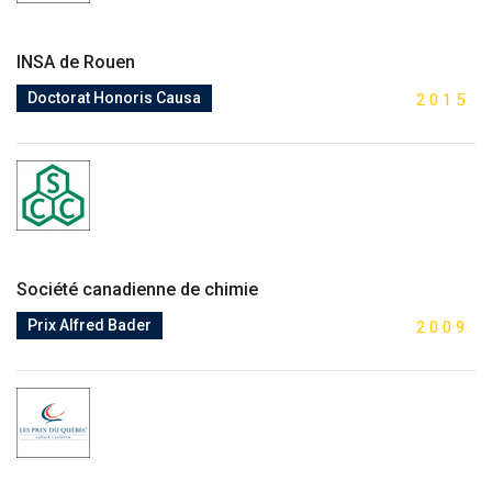
INSA de Rouen
Doctorat Honoris Causa
2
0
1
5
Société canadienne de chimie
Prix Alfred Bader
2
0
0
9