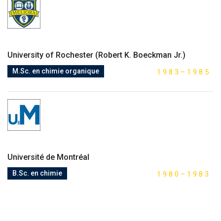
University of Rochester (Robert K. Boeckman Jr.)
M.Sc. en chimie organique
1
9
8
3
–
1
9
8
5
Université de Montréal
B.Sc. en chimie
1
9
8
0
–
1
9
8
3