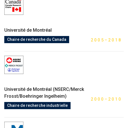
Université de Montréal
Chaire de recherche du Canada
2
0
0
5
–
2
0
1
8
Université de Montréal (NSERC/Merck
Frosst/Boehringer Ingelheim)
2
0
0
0
–
2
0
1
0
Chaire de recherche industrielle