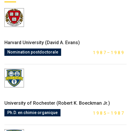
Harvard University (David A. Evans)
Nomination postdoctorale
1
9
8
7
–
1
9
8
9
University of Rochester (Robert K. Boeckman Jr.)
Ph.D. en chimie organique
1
9
8
5
–
1
9
8
7