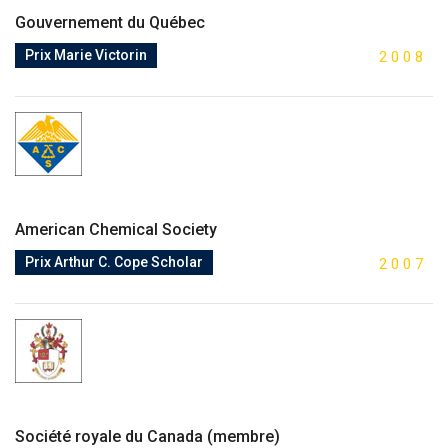
Gouvernement du Québec
Prix Marie Victorin
2
0
0
8
American Chemical Society
Prix Arthur C. Cope Scholar
2
0
0
7
Société royale du Canada (membre)