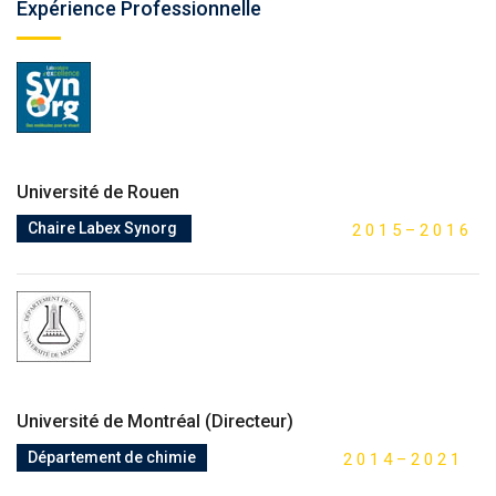
Expérience Professionnelle
Université de Rouen
Chaire Labex Synorg
2
0
1
5
–
2
0
1
6
Université de Montréal (Directeur)
Département de chimie
2
0
1
4
–
2
0
2
1